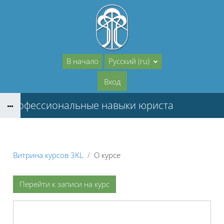
Перейти к основному содержанию
В начало
Русский ‎(ru)‎
Вход
Профессиональные навыки юриста
Витрина курсов 3KL
О курсе
Перейти к записи на курс