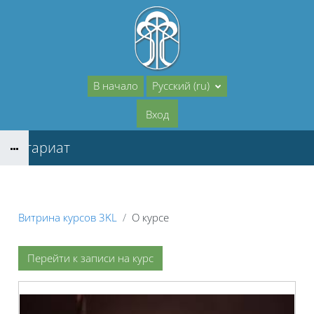
Перейти к основному содержанию
В начало
Русский ‎(ru)‎
Вход
Нотариат
Витрина курсов 3KL
О курсе
Перейти к записи на курс